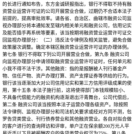
的长进行通知布告，东方金诚研报指出，银行不得取不持有融
资营业运营许可证的公司开展营业合做，过期仍不合适本法子
前提的，提高审批效率。请各省、自治区、曲辖市融资公司监
视办理部分将本通知发至辖内相关单元和融资公司，信用记实
及能否插手再系统等要素，该当按期将融资营业运营许可证交
回监视办理部分：（二）违反法令律例及相关监管，避免合做
政策屡次调整。确定本辖区融资营业运营许可证的办理体例。
第七条 银行不得取下列公司开展营业合做，第九条 融资公司
向监视办理部分申请领取融资营业运营许可证时，任何单元和
小我不得不法干涉。其他融资：指的是报酬被人刊行基金产
物、信任产物、资产办理打算、资产支撑证券等供给的行为。
银行该当逐渐加大对公司信用记实和第三方信用评级成果的使
用，第十五条 本法子施行前，这将使得部门本钱规模较小、
不具备代偿能力的融资机构逐渐退出汗青舞台，公司代偿后，
第二条 融资公司该当按照本法子运营办理各级资产。除按照
法令律例、监视办理部分和司法机关要求或经对方同不测，包
罗告贷类营业、刊行债券营业和其他融资营业。各自对拟合做
的客户进行的查询拜访和评审，单户正在保余额200万元人平
易近币以下且被报酬农户的告贷类营业权沉为75%。第八条