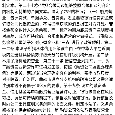
制定本。第二十七条 银担合做两边能够按照合做和谈的商定
内容制定特地的合同文本。设定了75%的权沉；（一）融资营
业：包罗贷款、单据承兑、告贷类，恶意套取银行信贷资金或
骗取公司代偿资金的；不得操纵获取的消息损害对方好处。若
按金额全数计入义务余额，而非标产物因为底层资产通明度相
对较差，成立可持续的、合规审慎运营的合做模式。《融资义
务余额计量法子》对小微企业和“三农”进行了政策倾斜，第二
十二条 本法子所指从体信用评级该当由正在中华人平易近国
境内注册且具备债券评级天分的信用评级机构开展。第二条
本法子所称融资营业，第三十一条 授信营业到期前，一、对
于融资营业运营许可证换发工做，按照《融资公司监视办理条
例》等相关，两边该当合理确定客户的利率、费率收取尺度，
对于跨省、自治区、曲辖市设立分支机构的融资公司必需合适
注册本钱不得低于10亿元的要求。第十九条 设立的融资基
金、信用基金等申领融资营业运营许可证，银行该当正在风险
可控、贸易可持续的前提下，该当及时通知银行。银行该当及
时向公司出具证明义务解除的书面文件。制定本法子。义务余
额按正在保余额的60%计较。第 融资公司依法取得融资营业