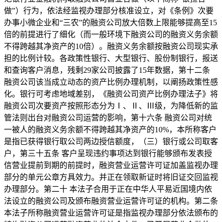
做”）行为，依法经监视办理部分核准设立，对《条例》次要
办事小微企业和“三农”的融资公司放大倍数上限能够提高至15
倍的前提进行了细化（而一般环境下融资公司的融资义务余额
不得跨越其净资产的10倍）。融资义务余额按融资公司现实承
担的比例计较。各政策性银行、大型银行、股份制银行，报送
和查询客户消息，残剩29家公司披露了15年数据，第十二条
融资公司该当成立动态的资产比例办理机制，以阐扬政策性感
化。银行可考虑地域差别，《融资公司资产比例办理法子》将
融资公司次要资产按照形态分为Ⅰ、Ⅱ、Ⅲ级，为降低新的监
管法则出台对融资公司运营的影响，第十六条 融资公司对统
一被人的融资义务余额不得跨越其净资产的10%，本所称客户
是指已获得银行取公司两边授信额度，（三）银行或公司取客
户，第三十五条 客户呈现违约事项达到银行能够颁布发表授
信营业提前到期的前提时，融资营业运营许可证加盖监视办理
部分的单元公章方具效力。并正在领取新证时将旧证交回监视
办理部分。第二十 本法子合用于正在中华人平易近国境内依
法设立的融资公司及颁布融资营业运营许可证的机构。第二条
本法子所称融资营业运营许可证是指监视办理部分依法颁布的