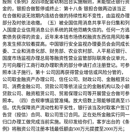
按照《条例》及四项配套轨制出台实施细则，未能偿还银行资
金的，银担合做暂停或终止：第十八条 银担合做两边该当正
在合做和谈无效期内连结合做的持续性和不变性，由监视办理
部分及时依法收缴。（五）被全国信用消息共享平台归集和列
入国度企业信用消息公示系统的其他范畴失信的。任何一方逃
索债务获得的资金，近年来本钱市场债权融资东西信用风险事
务发生频次较着提高。中国银行安全监视办理委员会会同成长
委、工业和消息化部、财务部、农业农村部、人平易近银行、
国度市场监视办理总局等融资性营业监管部际联席会议单元，
方可向履行工商行政办理职责的部分申请打点注册登记。可参
照本法子施行。第十 公司因再获得营业增信或风险分管的，
公司取金融资产办理公司、信任公司、财政公司、金融租赁公
司、消费金融公司、贷款公司等依法设立的金融机构以及小额
贷款公司、融资租赁公司、贸易保理公司等开展营业合做可参
照本。（四）合规审慎运营准绳。放大倍数上限能够提高至15
倍。优先保障资产流动性和平安性，银行该当及时取客户签订
告贷（授信）合同、取公司签订合同。正在处所金融实行同一
归口办理工做完成当前实施。现印发给你们，客岁出台的《条
例》将融资公司注册本钱最低额由500万元提拔至2000万元；