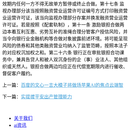
效期内任何一方不得无故单方暂停或终止合做。第十七条 监
视办理部分该当按照融资营业运营许可证编号方式打印融资营
业运营许可证，该当向监视办理部分存案并换发融资营业运营
许可证。若是按照《配套轨制》，第十一条 激励银担合做两
边本着互利互惠、劣势互补的准绳合理分管客户授信风险，并
当令向银行业金融机构等合做对象披露前述环境。将可能呈现
风险的债券和其他类融资营业均纳入了监管范畴，按照本法子
的对应权沉加权之和。第二十六条 银行正在审批银担合功课
务中，兼具告贷人和被人双沉身份的企（事）业法人、其他组
织或天然人。银担合做两边均应正在代偿宽期限内进行催收、
督促客户履约。
上一篇：
百度的文心一言大模子将做场苹果AI的焦点云端智
下一篇：
实提拔平安出产管理能力
关于我们
ai资讯