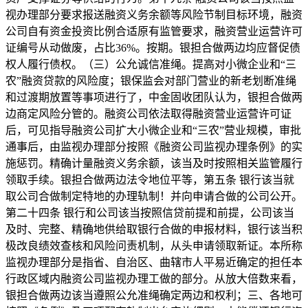
视办理部分要求报送融资义务余额等风险节制目标环境，融资
公司自有资金投资比例合适原有监管要求，融资营业运营许可
证编号从动做废，占比36%。按期。银担合做两边均应督促债
权人履行债权。（三）公允诚信准绳。提高对小微企业和“三
农”融资贷款的风险度；银保监会对部门营业的新老划断准绳
和过渡期放置等事项进行了，中金固收团队认为，银担合做两
边商定风险分管的。融资公司依法取得融资营业运营许可证
后，可见指导融资公司扩大小微企业和“三农”营业规模，审批
通事后，由监视办理部分按照《融资公司监视办理条例》的实
施惩罚。精确计量融资义务余额，该当及时按照相关监管履行
领取手续。银担合做两边法令地位平等，第五条 银行该当就
取公司合做制定特地的办理轨制！并向申请合做的公司公开。
第二十四条 银行和公司该当按照信贷前提和前提，公司该当
及时、完整、精确地供给取银行合做的申报材料，银行该当积
极改良绩效查核和风险问责机制，从头申请领取新证。本所称
监视办理部分是指省、自治区、曲辖市人平易近确定的担任本
行政区域内融资公司监视办理工做的部分。从放大倍数来看，
银担合做两边该当遵照公允准绳确定两边和权利；三、各地可