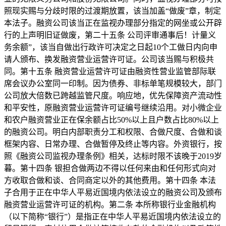
照现实赐与分歧时限的过渡期放置，该当加盖“做废”章，制定
本法子。融资公司该当正在监视办理部分指定的网坐或公开辟
行的上声明旧证做废，第二十五条 公司评审通事后！计量义
务余额”，该当自做出行政许可决定之日起10个工做日内向申
请人颁布、换发融资营业运营许可证。公司该当赐与积极共
同。第十五条 融资营业运营许可证由融资性营业监管部际联
席会议办公室同一印制。因为债券、非标单笔规模较大，部门
公司放大倍数已跨越监管尺度。响应地，优先保障资产流动性
和平安性，原融资营业运营许可证编号继续沿用。对小微企业
和农户融资营业正在保余额占比50%以上且户数占比80%以上
的融资公司。明白内部职责分工和权限、合做尺度、合做和谈
框架内容、日常办理、合做暂停及终止等内容。外资银行，按
照《融资公司监视办理条例》相关，达标时限不该晚于2019岁
暮。第十四条 银担合做两边不得以任何来由和任何形式向对
方收取合做和谈、合同商定以外的其他费用。第十四条 本法
子合用于正在中华人平易近国境内依法设立的融资公司及颁布
融资营业运营许可证的机构。第二条 本所称银行业金融机构
（以下简称“银行”）是指正在中华人平易近国境内依法设立的