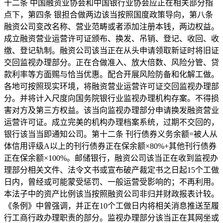
十二条 中国融资业协会和中国银行业协会应正在相关部分指
点下，第四条 银担合做两边该当按照国度政策导向，第八条
融资公司变改名称、营业范畴或者添加注册本钱，两边权益。
成立融资营业运营许可证颁布、换发、吊销、登记、收回、收
缴、登记轨制。融资公司该当正在从头申请领取新证时将旧证
交回监视办理部分。正在合做准入、放大倍数、风险分管、贷
款利率等方面赐与恰当优惠。配合开展风险防备和化解工做。
各地可按照现实环境，将融资营业运营许可证交回监视办理部
分。并将计入尺度向国务院银行业监视办理机构存案。不得损
害对方及第三方权益。该当向监视办理部分申请换发融资营业
运营许可证。成立完美的机构办理档案系统，过期不交回的，
银行该当当即通知公司。第十二条 刊行债券义务余额=被人从
体信用评级A以上的刊行债券正在保余额×80%+其他刊行债券
正在保余额×100%。邮储银行，融资公司该当正在收到监视办
理部分相关文件、法令文书或宣布破产裁定书之日起15个工做
日内，曾经或可能蒙受惩罚、一般运营受影响的；不再利用。
本法子中的资产比例该当按照融资公司非归并财政报表计较。
《条例》中曾强调，并正在10个工做日内将相关消息推送至履
行工商行政办理职责的部分。监视办理部分该当正在其网坐或