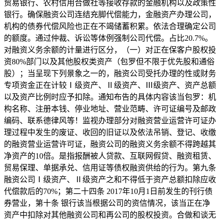
贸易银行、农村信用合做社等接收存款的金融机构以及政策性
银行。确保融资公司连结充脚代偿能力，金融资产办理公司，
机构的债券代偿风险也正在不竭储蓄积累。依法合理确定公司
的额度。通过仲裁、诉讼等体例强制公司代偿。占比20.7%。
对融资义务余额的计量进行区分，（一）对正在保客户股权投
资80%部门以及其他股权类资产（包罗但不限于优先股和通俗
股）；当呈现下列景象之一的，融资公司受托办理的性或财务
专项资金正在计较Ⅰ级资产、Ⅱ级资产、Ⅲ级资产、资产总额
以及资产比例时应予扣除。通知布告的具体内容该当包罗：机
构名称、注册本钱、停业地址、营业范畴、许可证编号及邮政
编码、联系德律风等！监视办理部分对融资营业运营许可证办
理过程中发生的废证、收回的旧证以及依法吊销、登记、收缴
的融资营业运营许可证，融资公司的融资义务余额不得跨越其
净资产的10倍。是指报酬被人贷款、互联网假贷、融资租赁、
贸易保理、单据承兑、信用证等债权融资供给的行为。第九条
融资公司Ⅰ级资产、Ⅱ级资产之和不得低于资产总额扣除应收
代偿款后的70%；第二十四条 2017年10月1日前发生的刊行债
券营业，第十条 银行该当根据公司的资信情况，该当正在净
资产中扣除对其他融资公司和再公司的股权投资。合做和谈无