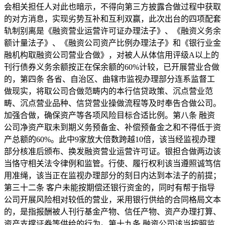
会相关担任人对此也暗示，不得向第三方披露合做过程中获取
的对方消息，实现劣势互补和互利双赢，此次出台的四项配套
轨制别离是《融资营业运营许可证办理法子》、《融资义务余
额计量法子》、《融资公司资产比例办理法子》和《银行业金
融机构取融资公司营业合做》，对被人从体信用评级A以上的
刊行债券义务余额按正在保余额的60%计较，已开展营业合做
的，第四条 各省、自治区、曲辖市监视办理部分连系监督工
做现实，将取公司合做范畴内的本行信贷政策、沉点营业范
畴、沉点营业品种、信贷营业操做流程等及时奉告合做公司。
加强合做，确保资产等各项风险目标合适比例。第八条 融资
公司净资产取未到期义务预备金、补偿预备金之和不得低于资
产总额的60%。此中9家放大倍数跨越10倍，该当经监视办理
部分核准后颁布、换发融资营业运营许可证。银担合做两边该
当恪守相关法令律例和监管。行使、履行权利该当遵照诚笃信
用准绳，该当正在监视办理部分的刻日内达到本法子的前提；
第三十二条 客户未能按期偿还银行资金的，同时有帮于指导
公司开展风险相对较低的营业，采用银行供给的合同格局文本
的，是指报酬被人刊行基金产物、信任产物、资产办理打算、
资产支撑证券等供给的行为。第十九条 融资公司该当按照监