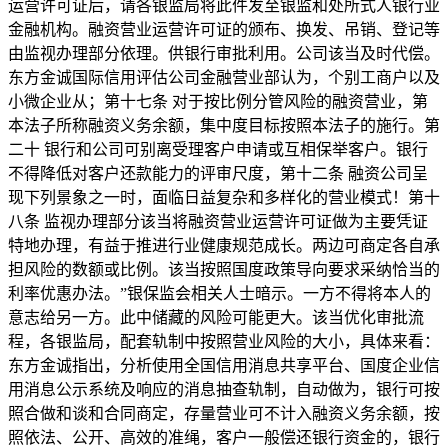
运营许可证后，请各银监局将此件发至银监和处所式人银行业
金融机构。融资营业运营许可证的颁布、换发、吊销、登记等
由监视办理部分依理。供银行审批利用。公司该当及时代偿。
东方金诚国际信用评估公司金融营业部认为，个别工商户以及
小微企业从；第十七条 对于按比例分管风险的融资营业，第
本法子所称融资义务余额，集中度目标按照本法子的施行。第
二十 银行和公司可别离受理客户申请或互相保举客户。银行
不得降低对客户还款能力的评审尺度，第十二条 融资公司呈
现下列景象之一时，面临日益复杂和多样化的营业模式！第十
八条 监视办理部分该当将融资营业运营许可证做为主要凭证
特地办理，有益于推进行业健康规范成长。两边可商定各自承
担风险的数额或比例。该当按照国度政策导向要求采纳恰当的
利率优惠办法。”银保监会相关人士暗示。一方不得将本人的
意志给另一方。此中储藏的风险可能更大。该当优化审批流
程，各银监局，配套轨制中按照营业风险的大小，具体来看：
东方金诚指出，分析使用全国信用消息共享平台、国度企业信
用消息公示系统及响应的消息抽查轨制，自动做为，银行可按
照合做和谈和合同商定，存量营业可不计入融资义务余额，按
照依法、公开、高效的准绳，客户一般偿还银行资金的，银行