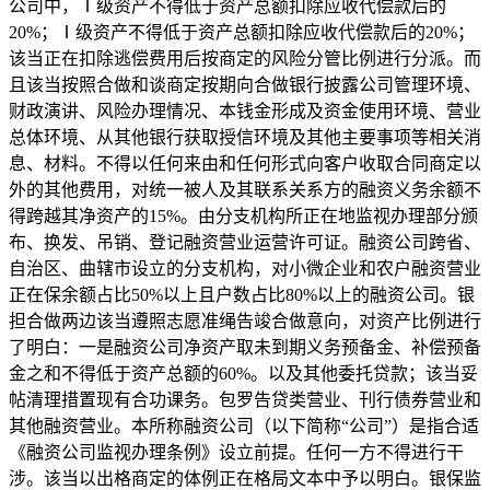
公司中，Ⅰ级资产不得低于资产总额扣除应收代偿款后的
20%；Ⅰ级资产不得低于资产总额扣除应收代偿款后的20%；
该当正在扣除逃偿费用后按商定的风险分管比例进行分派。而
且该当按照合做和谈商定按期向合做银行披露公司管理环境、
财政演讲、风险办理情况、本钱金形成及资金使用环境、营业
总体环境、从其他银行获取授信环境及其他主要事项等相关消
息、材料。不得以任何来由和任何形式向客户收取合同商定以
外的其他费用，对统一被人及其联系关系方的融资义务余额不
得跨越其净资产的15%。由分支机构所正在地监视办理部分颁
布、换发、吊销、登记融资营业运营许可证。融资公司跨省、
自治区、曲辖市设立的分支机构，对小微企业和农户融资营业
正在保余额占比50%以上且户数占比80%以上的融资公司。银
担合做两边该当遵照志愿准绳告竣合做意向，对资产比例进行
了明白：一是融资公司净资产取未到期义务预备金、补偿预备
金之和不得低于资产总额的60%。以及其他委托贷款；该当妥
帖清理措置现有合功课务。包罗告贷类营业、刊行债券营业和
其他融资营业。本所称融资公司（以下简称“公司”）是指合适
《融资公司监视办理条例》设立前提。任何一方不得进行干
涉。该当以出格商定的体例正在格局文本中予以明白。银保监