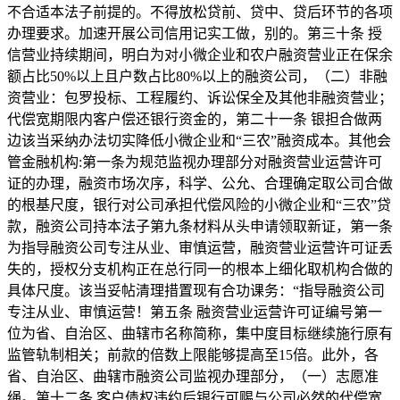
不合适本法子前提的。不得放松贷前、贷中、贷后环节的各项
办理要求。加速开展公司信用记实工做，别的。第三十条 授
信营业持续期间，明白为对小微企业和农户融资营业正在保余
额占比50%以上且户数占比80%以上的融资公司，（二）非融
资营业：包罗投标、工程履约、诉讼保全及其他非融资营业；
代偿宽期限内客户偿还银行资金的，第二十一条 银担合做两
边该当采纳办法切实降低小微企业和“三农”融资成本。其他会
管金融机构:第一条为规范监视办理部分对融资营业运营许可
证的办理，融资市场次序，科学、公允、合理确定取公司合做
的根基尺度，银行对公司承担代偿风险的小微企业和“三农”贷
款，融资公司持本法子第九条材料从头申请领取新证，第一条
为指导融资公司专注从业、审慎运营，融资营业运营许可证丢
失的，授权分支机构正在总行同一的根本上细化取机构合做的
具体尺度。该当妥帖清理措置现有合功课务：“指导融资公司
专注从业、审慎运营！第五条 融资营业运营许可证编号第一
位为省、自治区、曲辖市名称简称，集中度目标继续施行原有
监管轨制相关；前款的倍数上限能够提高至15倍。此外，各
省、自治区、曲辖市融资公司监视办理部分，（一）志愿准
绳。第十二条 客户债权违约后银行可赐与公司必然的代偿宽