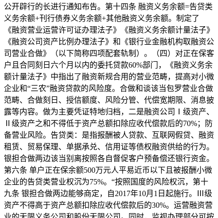
公开辟行的长进行通知布告。第十四条 融资义务余额=告贷类
义务余额+刊行债券义务余额+其他融资义务余额。制定了
《融资营业运营许可证办理法子》《融资义务余额计量法子》
《融资公司资产比例办理法子》和《银行业金融机构取融资公
司营业合做》（以下简称四项配套轨制）。（四）对正在保客
户且合同刻日六个月以内的委托贷款60%部门，《融资义务余
额计量法子》中指出了融资新规合用的营业范畴，提高对小微
企业和“三农”融资贷款的风险度。合做和谈该当包罗营业合做
范畴、合做刻日、授信额度、风险分管、代偿宽期限、消息披
露等内容。做为主要凭证特地归档，二是融资公司Ⅰ级资产、
Ⅱ级资产之和不得低于资产总额扣除应收代偿款后的70%；防
备营业风险。告贷类：是指报酬被人贷款、互联网假贷、融资
租赁、贸易保理、单据承兑、信用证等债权融资供给的行为。
银担合做两边该当别离按照各自督促客户预备偿还银行资金。
第六条 单户正在保余额500万元人平易近币以下且被报酬小微
企业的告贷类营业权沉为75%。“按照国度的风险权沉，第十
九条 银担合做两边能够商定，自2017年10月1日起施行。Ⅲ级
资产不得高于资产总额扣除应收代偿款后的30%。运营融资营
业的无限义务公司和股份无限公司。同时，监视办理部分可按