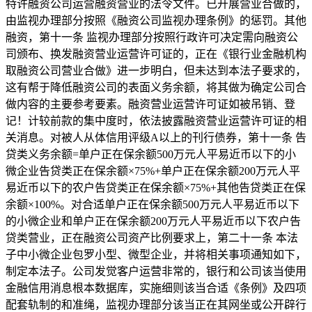
特许融资公司运营融资营业的法令文件。已开展营业合做的，
由监视办理部分按照《融资公司监视办理条例》的惩罚。其他
融资，第十一条 监视办理部分按照行政许可决定需向融资公
司颁布、换发融资营业运营许可证的，正在《银行业金融机构
取融资公司营业合做》进一步明白，但未达到本法子要求的，
这有帮于降低融资公司的表面义务余额，将其做为确定公司合
做内容的主要参考要素。融资营业运营许可证如被吊销、登
记！计较前款的集中度时，依法披露融资营业运营许可证的相
关消息。对被人从体信用评级A以上的刊行债券，第十一条 告
贷类义务余额=单户正在保余额500万元人平易近币以下的小
微企业告贷类正在保余额×75%+单户正在保余额200万元人平
易近币以下的农户告贷类正在保余额×75%+其他告贷类正在保
余额×100%。对合适单户正在保余额500万元人平易近币以下
的小微企业和单户正在保余额200万元人平易近币以下农户告
贷类营业，正在融资公司资产比例要求上，第二十一条 本法
子中小微企业包罗小型、微型企业，并将相关事项通知如下，
制定本法子。公司发觉客户运营非常的，银行和公司该当使用
金融信用消息根本数据库，实施细则该当合适《条例》及四项
配套轨制的和准绳，监视办理部分该当正在其网坐或公开辟行