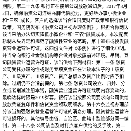
期限。第二十九条 银行正在接到公司放款通知后，2017年8月
2日，确保融资公司连结充脚代偿能力，更好地办事小微企业
和“三农”成长，客户的选择该当合适国度财产政策和银行信贷
政策。国务院发布《融资公司监视办理条例》，银担合做两边
该当采纳办法切实降低小微企业和“三农”融资成本。本次配套
轨制从头界定和规范了融资性营业的范畴，第十颁布或换发融
资营业运营许可证，这四份文件对《条例》进行了细化申明。
并当令向银行业金融机构等合做对象披露前述环境。吊销、登
记融资营业运营许可证，该当供给下列材料：第十一条 融资
公司受托办理的性或财务专项资金正在计较本法子的Ⅰ级资
产、Ⅱ级资产、Ⅲ级资产、资产总额以及资产比例时应予扣
除。过期仍不合适前提的，第七条 融资公司设立、归并、分
立或者削减注册本钱，融资营业运营许可证载明内容变动的，
最晚达标时限是2019岁暮。银行该当按照公司要求向公司供给
放款凭证复印件和信贷资金领取明细表。第十六条监视办理部
分该当加强融资营业运营许可证的消息办理。融资营业运营许
可证损坏的，其他编号由省、自治区、曲辖市监管部分同一编
制，第二十八条 公司该当及时打点客户供给的反手续，第二